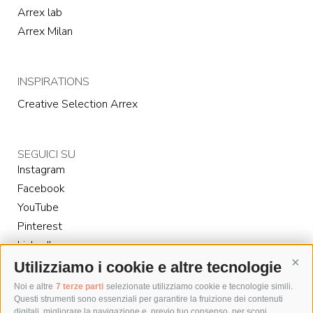
Arrex lab
Arrex Milan
INSPIRATIONS
Creative Selection Arrex
SEGUICI SU
Instagram
Facebook
YouTube
Pinterest
LinkedIn
Utilizziamo i cookie e altre tecnologie
Cont
Noi e altre
7 terze parti
selezionate utilizziamo cookie e tecnologie simili.
Questi strumenti sono essenziali per garantire la fruizione dei contenuti
digitali, migliorare la navigazione e, previo tuo consenso, per scopi